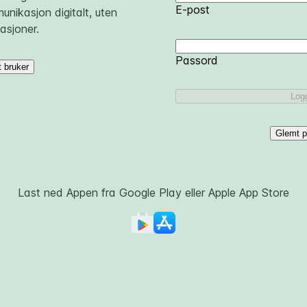
E-post
nikasjon digitalt, uten
asjoner.
Skriv
Passord
 bruker
et
passord
Logg
Glemt p
Last ned Appen fra Google Play eller Apple App Store